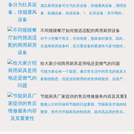
酒店厨房设备可分为灶具设备，排烟通风设备，调理设
备，机械设备，保温设备。1、灶具设备：其中用的较
多的就是燃气，电热等，所以灶具设备肯定是一定不可
缺少的，经过相关检测证明的合格设备才能进行使用，
不同规模餐厅如何挑选适配的商用厨房设备
现如今，...
对于小型餐厅而言，空间有限，预算相对紧张。因此，
在选择厨房设备时，应注重设备的紧凑性与多功能性。
例如，可以选择集烤箱、蒸箱、微波炉于一体的多功能
烹饪设备，既能节省空间，又能满足多样化的烹饪需
给大家介绍商用厨具是用电还是燃气的问题
求。同时，...
可能大家会有一个疑惑，像日常生活中的常见的厨具大
家都很熟悉，但是说到商用的就觉得很疑惑，这类产品
为什么叫商用厨具？难道家里的是家用的，像那些大酒
店用的就是商用的吗?还真别说，真被大家猜对了，这
节能厨具厂家提供的售后维修服务内容及其重要性
类产品就...
随着人们对环保和节能的日益重视，节能厨具市场持续
繁荣。而作为节能厨具的制造商，提供高品质的售后维
修服务是提升品牌形象和客户满意度的重要一环。提供
产品安装服务是售后维修的基础。对于新购买的节能厨