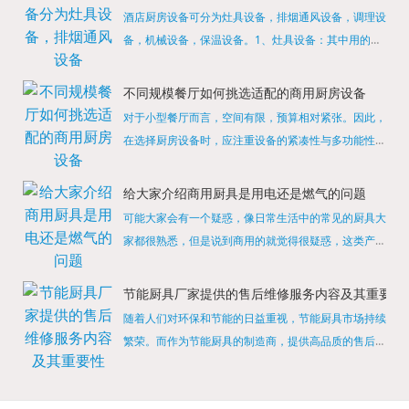
酒店厨房设备可分为灶具设备，排烟通风设备，调理设
备，机械设备，保温设备。1、灶具设备：其中用的较
多的就是燃气，电热等，所以灶具设备肯定是一定不可
缺少的，经过相关检测证明的合格设备才能进行使用，
不同规模餐厅如何挑选适配的商用厨房设备
现如今，...
对于小型餐厅而言，空间有限，预算相对紧张。因此，
在选择厨房设备时，应注重设备的紧凑性与多功能性。
例如，可以选择集烤箱、蒸箱、微波炉于一体的多功能
烹饪设备，既能节省空间，又能满足多样化的烹饪需
给大家介绍商用厨具是用电还是燃气的问题
求。同时，...
可能大家会有一个疑惑，像日常生活中的常见的厨具大
家都很熟悉，但是说到商用的就觉得很疑惑，这类产品
为什么叫商用厨具？难道家里的是家用的，像那些大酒
店用的就是商用的吗?还真别说，真被大家猜对了，这
节能厨具厂家提供的售后维修服务内容及其重要性
类产品就...
随着人们对环保和节能的日益重视，节能厨具市场持续
繁荣。而作为节能厨具的制造商，提供高品质的售后维
修服务是提升品牌形象和客户满意度的重要一环。提供
产品安装服务是售后维修的基础。对于新购买的节能厨