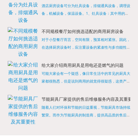
酒店厨房设备可分为灶具设备，排烟通风设备，调理设
备，机械设备，保温设备。1、灶具设备：其中用的较
多的就是燃气，电热等，所以灶具设备肯定是一定不可
缺少的，经过相关检测证明的合格设备才能进行使用，
不同规模餐厅如何挑选适配的商用厨房设备
现如今，...
对于小型餐厅而言，空间有限，预算相对紧张。因此，
在选择厨房设备时，应注重设备的紧凑性与多功能性。
例如，可以选择集烤箱、蒸箱、微波炉于一体的多功能
烹饪设备，既能节省空间，又能满足多样化的烹饪需
给大家介绍商用厨具是用电还是燃气的问题
求。同时，...
可能大家会有一个疑惑，像日常生活中的常见的厨具大
家都很熟悉，但是说到商用的就觉得很疑惑，这类产品
为什么叫商用厨具？难道家里的是家用的，像那些大酒
店用的就是商用的吗?还真别说，真被大家猜对了，这
节能厨具厂家提供的售后维修服务内容及其重要性
类产品就...
随着人们对环保和节能的日益重视，节能厨具市场持续
繁荣。而作为节能厨具的制造商，提供高品质的售后维
修服务是提升品牌形象和客户满意度的重要一环。提供
产品安装服务是售后维修的基础。对于新购买的节能厨